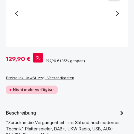
Verkaufspreis:
%
129,90 €
Regulärer Preis:
199,90 €
(35% gespart)
Preise inkl. MwSt. zzgl. Versandkosten
Nicht mehr verfügbar
Beschreibung
"Zurück in die Vergangenheit - mit Stil und hochmoderner
Technik" Plattenspieler, DAB+, UKW Radio, USB, AUX-