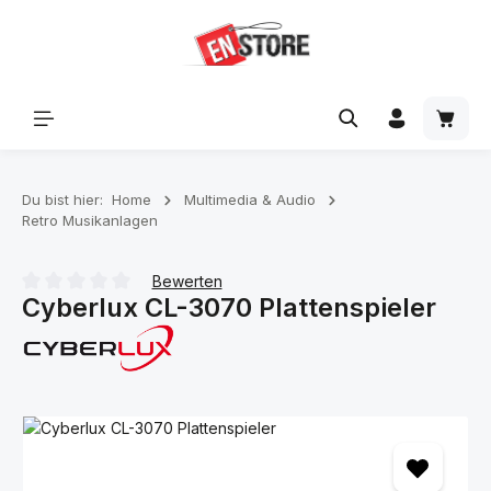
Zum Hauptinhalt springen
Waren
Du bist hier:
Home
Multimedia & Audio
Retro Musikanlagen
Bewerten
Cyberlux CL-3070 Plattenspieler
Durchschnittliche Bewertung von 0 von 5 Sternen
Bildergalerie überspringen