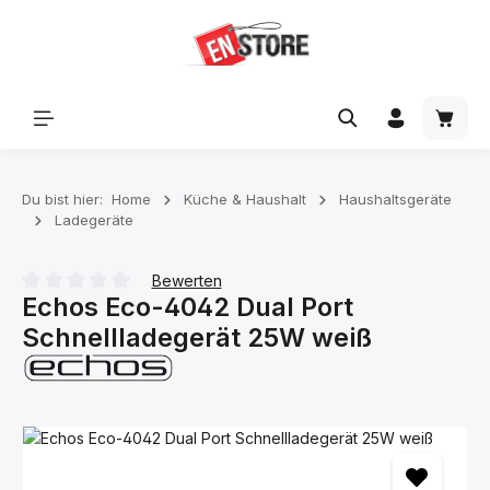
Zum Hauptinhalt springen
Waren
Du bist hier:
Home
Küche & Haushalt
Haushaltsgeräte
Ladegeräte
Bewerten
Echos Eco-4042 Dual Port
Durchschnittliche Bewertung von 0 von 5 Sternen
Schnellladegerät 25W weiß
Bildergalerie überspringen