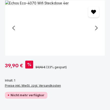
Bildergalerie überspringen
Verkaufspreis:
%
39,90 €
Regulärer Preis:
59,90 €
(33% gespart)
Inhalt:
1
Preise inkl. MwSt. zzgl. Versandkosten
Nicht mehr verfügbar