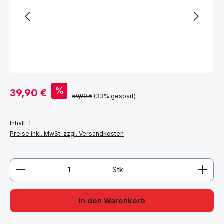
Verkaufspreis:
%
39,90 €
Regulärer Preis:
59,90 €
(33% gespart)
Inhalt:
1
Preise inkl. MwSt. zzgl. Versandkosten
Produkt Anzahl: Gib den gewünschten Wert ein ode
Stk
In den Warenkorb