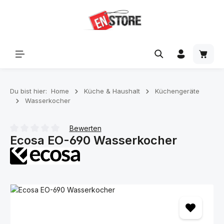
Zum Hauptinhalt springen
Waren
Du bist hier:
Home
Küche & Haushalt
Küchengeräte
Wasserkocher
Bewerten
Ecosa EO-690 Wasserkocher
Durchschnittliche Bewertung von 0 von 5 Sternen
Bildergalerie überspringen