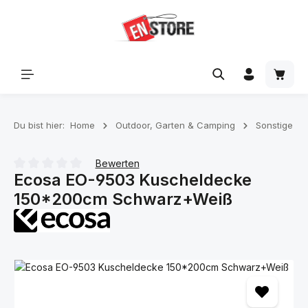
Zum Hauptinhalt springen
Waren
Du bist hier:
Home
Outdoor, Garten & Camping
Sonstige
Bewerten
Ecosa EO-9503 Kuscheldecke
Durchschnittliche Bewertung von 0 von 5 Sternen
150*200cm Schwarz+Weiß
Bildergalerie überspringen