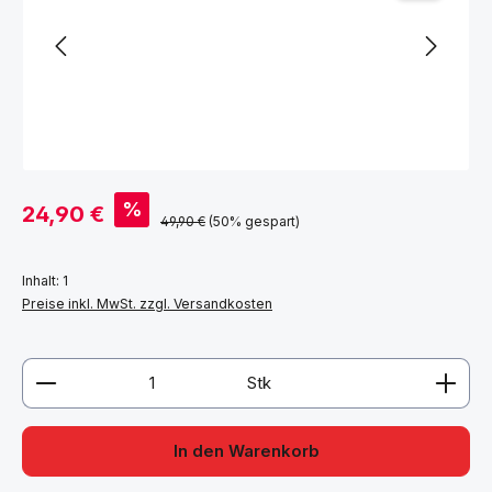
Verkaufspreis:
%
24,90 €
Regulärer Preis:
49,90 €
(50% gespart)
Inhalt:
1
Preise inkl. MwSt. zzgl. Versandkosten
Produkt Anzahl: Gib den gewünschten Wert ein ode
Stk
In den Warenkorb