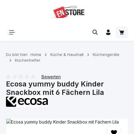
Zum Hauptinhalt springen
Waren
Du bist hier:
Home
Küche & Haushalt
Küchengeräte
Küchenhelfer
Bewerten
Ecosa yummy buddy Kinder
Durchschnittliche Bewertung von 0 von 5 Sternen
Snackbox mit 6 Fächern Lila
Bildergalerie überspringen