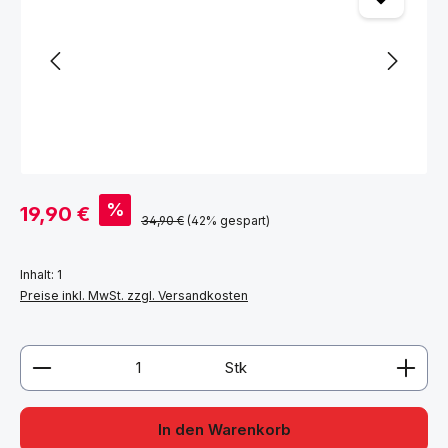
Verkaufspreis:
%
19,90 €
Regulärer Preis:
34,90 €
(42% gespart)
Inhalt:
1
Preise inkl. MwSt. zzgl. Versandkosten
Produkt Anzahl: Gib den gewünschten Wert ein ode
Stk
In den Warenkorb