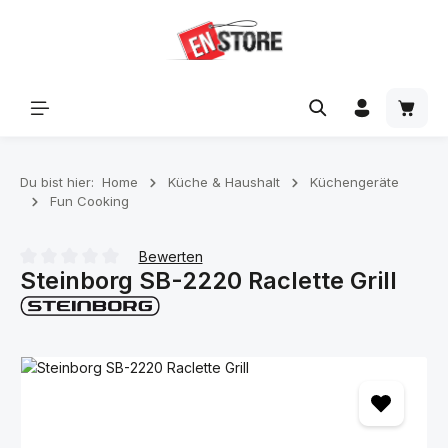
Zum Hauptinhalt springen
Waren
Du bist hier:
Home
Küche & Haushalt
Küchengeräte
Fun Cooking
Bewerten
Steinborg SB-2220 Raclette Grill
Durchschnittliche Bewertung von 0 von 5 Sternen
Bildergalerie überspringen