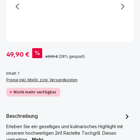
Verkaufspreis:
%
49,90 €
Regulärer Preis:
69,90 €
(28% gespart)
Inhalt:
1
Preise inkl. MwSt. zzgl. Versandkosten
Nicht mehr verfügbar
Beschreibung
Erleben Sie ein geselliges und kulinarisches Highlight mit
unserem hochwertigen 2in1 Raclette Tischgrill. Dieses
vielseitige…
Mehr