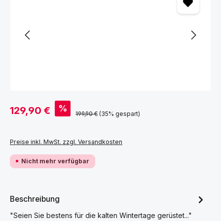
Verkaufspreis:
%
129,90 €
Regulärer Preis:
199,90 €
(35% gespart)
Preise inkl. MwSt. zzgl. Versandkosten
Nicht mehr verfügbar
Beschreibung
"Seien Sie bestens für die kalten Wintertage gerüstet..."