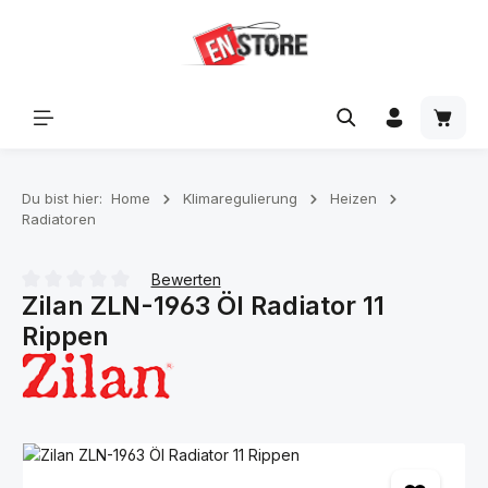
Zum Hauptinhalt springen
Waren
Du bist hier:
Home
Klimaregulierung
Heizen
Radiatoren
Bewerten
Zilan ZLN-1963 Öl Radiator 11
Durchschnittliche Bewertung von 0 von 5 Sternen
Rippen
Bildergalerie überspringen