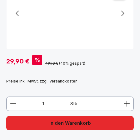
Verkaufspreis:
%
29,90 €
Regulärer Preis:
49,90 €
(40% gespart)
Preise inkl. MwSt. zzgl. Versandkosten
Produkt Anzahl: Gib den gewünschten Wert ein ode
Stk
In den Warenkorb