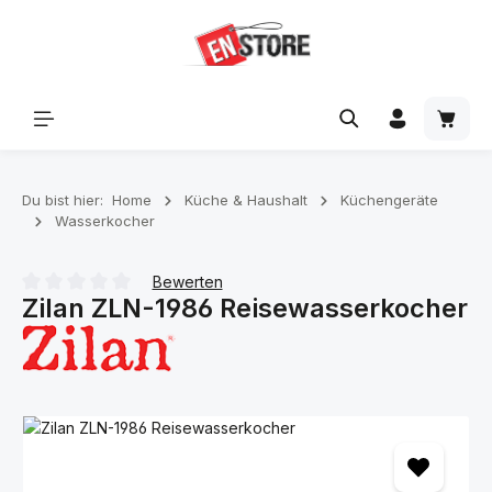
Zum Hauptinhalt springen
Waren
Du bist hier:
Home
Küche & Haushalt
Küchengeräte
Wasserkocher
Bewerten
Zilan ZLN-1986 Reisewasserkocher
Durchschnittliche Bewertung von 0 von 5 Sternen
Bildergalerie überspringen