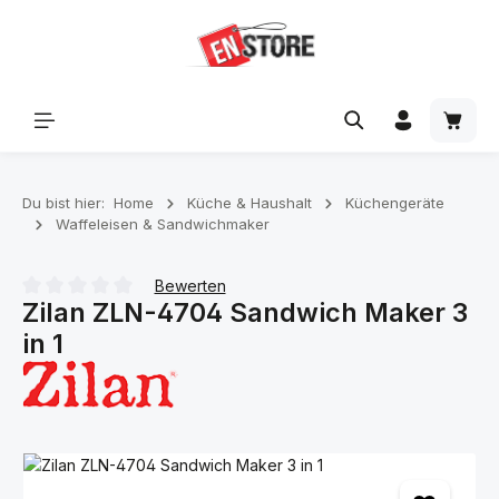
Zum Hauptinhalt springen
Waren
Du bist hier:
Home
Küche & Haushalt
Küchengeräte
Waffeleisen & Sandwichmaker
Bewerten
Zilan ZLN-4704 Sandwich Maker 3
Durchschnittliche Bewertung von 0 von 5 Sternen
in 1
Bildergalerie überspringen