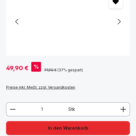
Verkaufspreis:
%
49,90 €
Regulärer Preis:
79,90 €
(37% gespart)
Preise inkl. MwSt. zzgl. Versandkosten
Produkt Anzahl: Gib den gewünschten Wert ein ode
Stk
In den Warenkorb