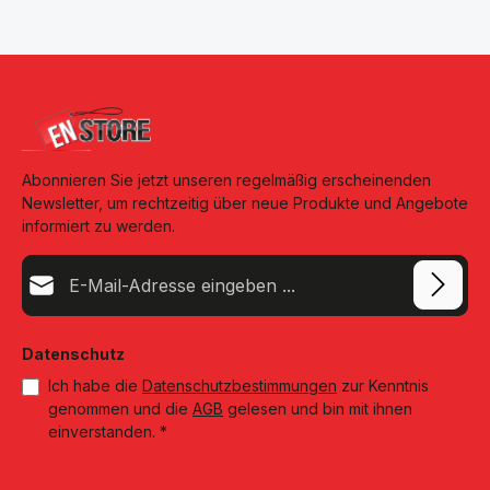
sich unsere Bilderrahmen ideal zum dekorieren von Räumen, als
Geschenk zu Geburtstagen, zu besonderen Anlässen wie
Jubiläen oder auch ideal um Sie an die Wand zu hängen, vertikal
wie horizontal. Von der soliden Qualität, einer großen Auswahl
und erfreulich günstigen Preisen profitieren Sie. Highlights:
Bildgröße: 30x40 cm Breite des Holzrahmens: 0,7 cm Falztiefe
des Holzrahmens (Innentiefe): 3 cm Passepartout, Breite: 4,5 cm
Material: MDF Farbe: Schwarz/Silber Wandhalterung: Ja Art der
Aufhängung: Hoch- & Querformat Art des Glases: Echtglas
Abonnieren Sie jetzt unseren regelmäßig erscheinenden
Newsletter, um rechtzeitig über neue Produkte und Angebote
informiert zu werden.
E-Mail-Adresse*
Datenschutz
Ich habe die
Datenschutzbestimmungen
zur Kenntnis
genommen und die
AGB
gelesen und bin mit ihnen
einverstanden.
*